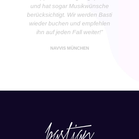
und hat sogar Musikwünsche
berücksichtigt. Wir werden Basti
wieder buchen und empfehlen
ihn auf jeden Fall weiter!”
NAVVIS MÜNCHEN